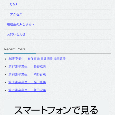
Q＆A
アクセス
在校生のみなさまへ
お問い合わせ
Recent Posts
30期卒業生 有住喜織 重井清香 湯田遥香
第27期卒業生 長硲成美
第28期卒業生 岡野百恵
第30期卒業生 操田優美
第25期卒業生 新田安菜