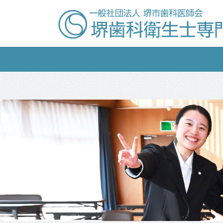
コ
ナ
ン
ビ
テ
ゲ
ン
ー
ツ
シ
へ
ョ
ス
ン
キ
に
ッ
移
プ
動