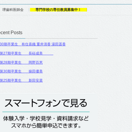
堺歯科医師会
専門学校の専任教員募集中！
cent Posts
30期卒業生 有住喜織 重井清香 湯田遥香
第27期卒業生 長硲成美
第28期卒業生 岡野百恵
第30期卒業生 操田優美
第25期卒業生 新田安菜